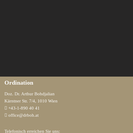
Ordination
Doz. Dr. Arthur Bohdjalian
Kärntner Str. 7/4, 1010 Wien
+43-1-890 40 41
office@drboh.at
Telefonisch erreichen Sie uns: