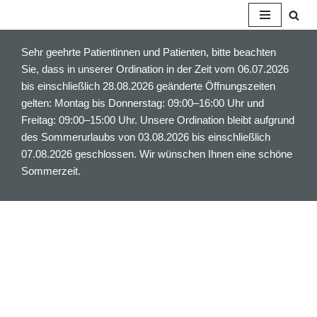
Z
Sehr geehrte Patientinnen und Patienten, bitte beachten
u
Sie, dass in unserer Ordination in der Zeit vom 06.07.2026
m
bis einschließlich 28.08.2026 geänderte Öffnungszeiten
I
gelten: Montag bis Donnerstag: 09:00–16:00 Uhr und
n
Freitag: 09:00–15:00 Uhr. Unsere Ordination bleibt aufgrund
h
des Sommerurlaubs von 03.08.2026 bis einschließlich
a
07.08.2026 geschlossen. Wir wünschen Ihnen eine schöne
l
Sommerzeit.
t
s
p
r
i
n
g
e
n