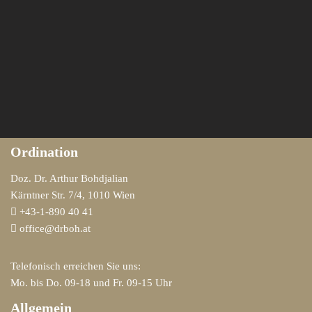
Ordination
Doz. Dr. Arthur Bohdjalian
Kärntner Str. 7/4, 1010 Wien
+43-1-890 40 41
office@drboh.at
Telefonisch erreichen Sie uns:
Mo. bis Do. 09-18 und Fr. 09-15 Uhr
Allgemein