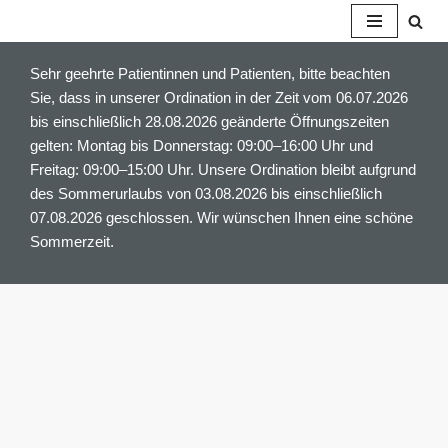
Z
Sehr geehrte Patientinnen und Patienten, bitte beachten
u
Sie, dass in unserer Ordination in der Zeit vom 06.07.2026
m
bis einschließlich 28.08.2026 geänderte Öffnungszeiten
I
gelten: Montag bis Donnerstag: 09:00–16:00 Uhr und
n
Freitag: 09:00–15:00 Uhr. Unsere Ordination bleibt aufgrund
h
des Sommerurlaubs von 03.08.2026 bis einschließlich
a
07.08.2026 geschlossen. Wir wünschen Ihnen eine schöne
l
Sommerzeit.
t
s
p
r
i
n
g
e
n