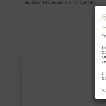
medizinischen Übergewichtsmanagement.
Se
bi
06
Öf
un
Un
03
Wi