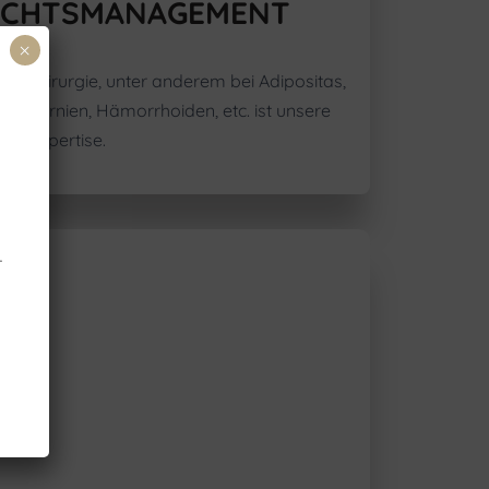
ICHTSMANAGEMENT
×
e Chirurgie, unter anderem bei Adipositas,
e, Hernien, Hämorrhoiden, etc. ist unsere
Expertise.
r