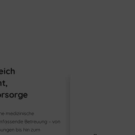
eich
t,
orsorge
rne medizinische
umfassende Betreuung – von
hungen bis hin zum