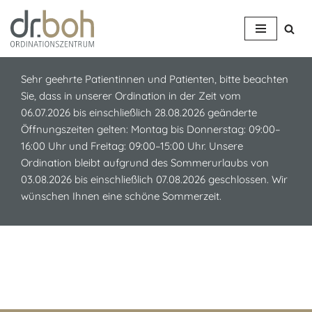
Z
u
m
Sehr geehrte Patientinnen und Patienten, bitte beachten
I
Sie, dass in unserer Ordination in der Zeit vom
n
06.07.2026 bis einschließlich 28.08.2026 geänderte
h
Öffnungszeiten gelten: Montag bis Donnerstag: 09:00–
a
16:00 Uhr und Freitag: 09:00–15:00 Uhr. Unsere
l
Ordination bleibt aufgrund des Sommerurlaubs von
t
03.08.2026 bis einschließlich 07.08.2026 geschlossen. Wir
s
wünschen Ihnen eine schöne Sommerzeit.
p
r
i
n
g
e
n