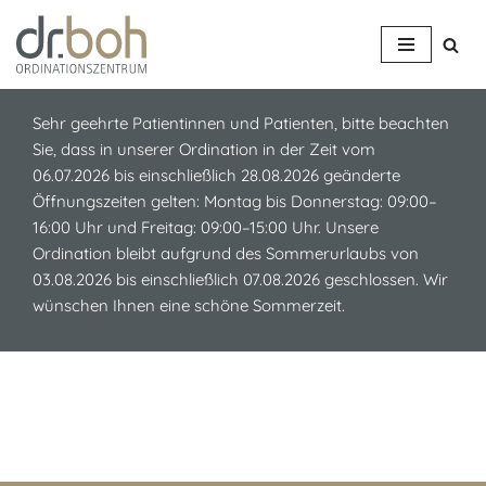
Z
u
m
Sehr geehrte Patientinnen und Patienten, bitte beachten
I
Sie, dass in unserer Ordination in der Zeit vom
n
06.07.2026 bis einschließlich 28.08.2026 geänderte
h
Öffnungszeiten gelten: Montag bis Donnerstag: 09:00–
a
16:00 Uhr und Freitag: 09:00–15:00 Uhr. Unsere
l
Ordination bleibt aufgrund des Sommerurlaubs von
t
03.08.2026 bis einschließlich 07.08.2026 geschlossen. Wir
s
wünschen Ihnen eine schöne Sommerzeit.
p
r
i
n
g
e
n