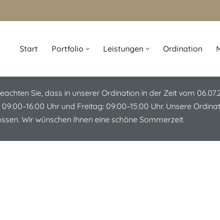
Start
Portfolio
Leistungen
Ordination
M
beachten Sie, dass in unserer Ordination in der Zeit vom 06.07
 09:00–16:00 Uhr und Freitag: 09:00–15:00 Uhr. Unsere Ordin
lossen. Wir wünschen Ihnen eine schöne Sommerzeit.