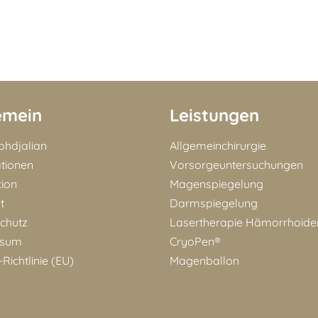
emein
Leistungen
Bohdjalian
Allgemeinchirurgie
ationen
Vorsorgeuntersuchungen
tion
Magenspiegelung
t
Darmspiegelung
chutz
Lasertherapie Hämorrhoide
ssum
CryoPen®
Richtlinie (EU)
Magenballon