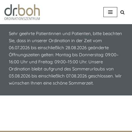
Z
u
m
Sehr geehrte Patientinnen und Patienten, bitte beachten
I
Sie, dass in unserer Ordination in der Zeit vom
n
06.07.2026 bis einschließlich 28.08.2026 geänderte
h
Öffnungszeiten gelten: Montag bis Donnerstag: 09:00–
a
16:00 Uhr und Freitag: 09:00–15:00 Uhr. Unsere
l
Ordination bleibt aufgrund des Sommerurlaubs von
t
03.08.2026 bis einschließlich 07.08.2026 geschlossen. Wir
s
wünschen Ihnen eine schöne Sommerzeit.
p
r
i
n
g
e
n