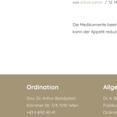
von
drboh.admin
12. 
Die Medikamente beein
kann der Appetit reduz
Ordination
Allg
Doz. Dr. Arthur Bohdjalian
Dr. A. 
Kärntner Str. 7/4, 1010 Wien
Publik
+43-1-890 40 41
Ordina