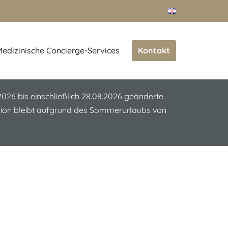
Kontakt
edizinische Concierge-Services
.2026 bis einschließlich 28.08.2026 geänderte
ation bleibt aufgrund des Sommerurlaubs von
m