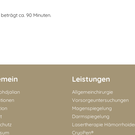
 beträgt ca. 90 Minuten.
emein
Leistungen
Bohdjalian
Allgemeinchirurgie
ationen
Vorsorgeuntersuchungen
tion
Magenspiegelung
t
Darmspiegelung
chutz
Lasertherapie Hämorrhoide
ssum
CryoPen®