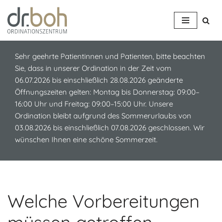
Z
u
m
Sehr geehrte Patientinnen und Patienten, bitte beachten
I
Sie, dass in unserer Ordination in der Zeit vom
n
06.07.2026 bis einschließlich 28.08.2026 geänderte
h
Öffnungszeiten gelten: Montag bis Donnerstag: 09:00–
a
16:00 Uhr und Freitag: 09:00–15:00 Uhr. Unsere
l
Ordination bleibt aufgrund des Sommerurlaubs von
t
03.08.2026 bis einschließlich 07.08.2026 geschlossen. Wir
s
wünschen Ihnen eine schöne Sommerzeit.
p
r
i
n
g
Welche Vorbereitungen
e
n