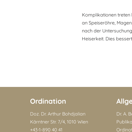
Komplikationen treten 
an Speiseröhre, Magen
nach der Untersuchung 
Heiserkeit. Dies bessert
Ordination
Allg
Doz. Dr. Arthur Bohdjalian
Dr. A. 
Kärntner Str. 7/4, 1010 Wien
Publik
+43-1-890 40 41
Ordina