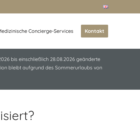
Kontakt
edizinische Concierge-Services
.2026 bis einschließlich 28.08.2026 geänderte
ation bleibt aufgrund des Sommerurlaubs von
siert?