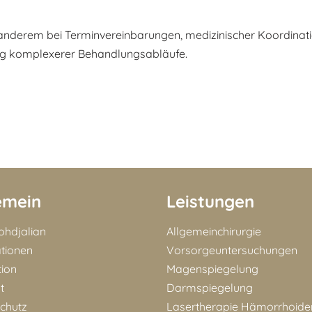
 anderem bei Terminvereinbarungen, medizinischer Koordinat
ung komplexerer Behandlungsabläufe.
emein
Leistungen
Bohdjalian
Allgemeinchirurgie
ationen
Vorsorgeuntersuchungen
tion
Magenspiegelung
t
Darmspiegelung
chutz
Lasertherapie Hämorrhoide