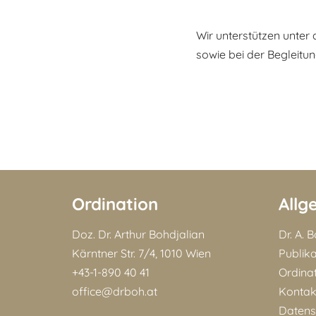
Wir unterstützen unter
sowie bei der Begleit
Ordination
Allg
Doz. Dr. Arthur Bohdjalian
Dr. A. 
Kärntner Str. 7/4, 1010 Wien
Publik
+43-1-890 40 41
Ordina
office@drboh.at
Kontak
Datens