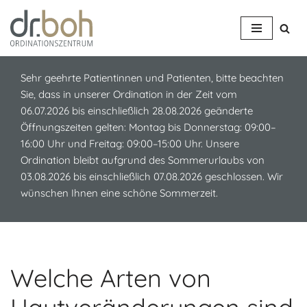
Z
u
m
Sehr geehrte Patientinnen und Patienten, bitte beachten
I
Sie, dass in unserer Ordination in der Zeit vom
n
06.07.2026 bis einschließlich 28.08.2026 geänderte
h
Öffnungszeiten gelten: Montag bis Donnerstag: 09:00–
a
16:00 Uhr und Freitag: 09:00–15:00 Uhr. Unsere
l
Ordination bleibt aufgrund des Sommerurlaubs von
t
03.08.2026 bis einschließlich 07.08.2026 geschlossen. Wir
s
wünschen Ihnen eine schöne Sommerzeit.
p
r
i
n
g
Welche Arten von
e
n