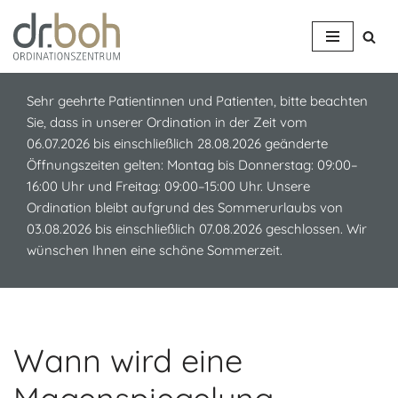
Z
u
m
Sehr geehrte Patientinnen und Patienten, bitte beachten
I
Sie, dass in unserer Ordination in der Zeit vom
n
06.07.2026 bis einschließlich 28.08.2026 geänderte
h
Öffnungszeiten gelten: Montag bis Donnerstag: 09:00–
a
16:00 Uhr und Freitag: 09:00–15:00 Uhr. Unsere
l
Ordination bleibt aufgrund des Sommerurlaubs von
t
03.08.2026 bis einschließlich 07.08.2026 geschlossen. Wir
s
wünschen Ihnen eine schöne Sommerzeit.
p
r
i
n
g
Wann wird eine
e
n