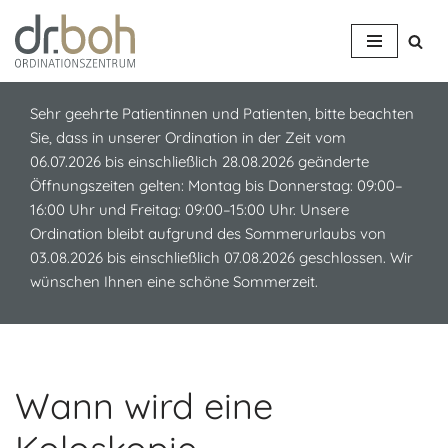
Z
u
m
Sehr geehrte Patientinnen und Patienten, bitte beachten
I
Sie, dass in unserer Ordination in der Zeit vom
n
06.07.2026 bis einschließlich 28.08.2026 geänderte
h
Öffnungszeiten gelten: Montag bis Donnerstag: 09:00–
a
16:00 Uhr und Freitag: 09:00–15:00 Uhr. Unsere
l
Ordination bleibt aufgrund des Sommerurlaubs von
t
03.08.2026 bis einschließlich 07.08.2026 geschlossen. Wir
s
wünschen Ihnen eine schöne Sommerzeit.
p
r
i
n
g
Wann wird eine
e
n