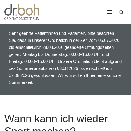
Z
u
m
Sehr geehrte Patientinnen und Patienten, bitte beachten
I
Sie, dass in unserer Ordination in der Zeit vom 06.07.2026
n
bis einschließlich 28.08.2026 geänderte Öffnungszeiten
h
gelten: Montag bis Donnerstag: 09:00–16:00 Uhr und
a
Freitag: 09:00–15:00 Uhr. Unsere Ordination bleibt aufgrund
l
des Sommerurlaubs von 03.08.2026 bis einschließlich
t
07.08.2026 geschlossen. Wir wünschen Ihnen eine schöne
s
Sommerzeit.
p
r
i
n
g
Wann kann ich wieder
e
n