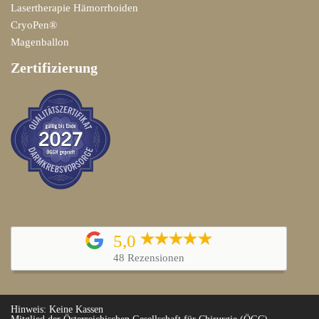
Lasertherapie Hämorrhoiden
CryoPen®
Magenballon
Zertifizierung
5,0
48 Rezensionen
Hinweis: Keine Kassen