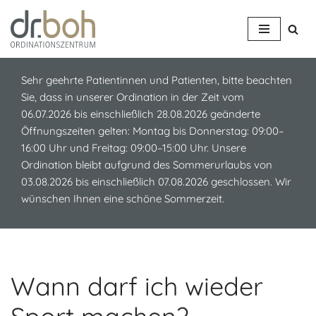
Z
u
m
Sehr geehrte Patientinnen und Patienten, bitte beachten
I
Sie, dass in unserer Ordination in der Zeit vom
n
06.07.2026 bis einschließlich 28.08.2026 geänderte
h
Öffnungszeiten gelten: Montag bis Donnerstag: 09:00–
a
16:00 Uhr und Freitag: 09:00–15:00 Uhr. Unsere
l
Ordination bleibt aufgrund des Sommerurlaubs von
t
03.08.2026 bis einschließlich 07.08.2026 geschlossen. Wir
s
wünschen Ihnen eine schöne Sommerzeit.
p
r
i
n
g
Wann darf ich wieder
e
n