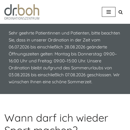
Z
u
m
Sehr geehrte Patientinnen und Patienten, bitte beachten
I
Sie, dass in unserer Ordination in der Zeit vom
n
06.07.2026 bis einschließlich 28.08.2026 geänderte
h
Öffnungszeiten gelten: Montag bis Donnerstag: 09:00–
a
16:00 Uhr und Freitag: 09:00–15:00 Uhr. Unsere
l
Ordination bleibt aufgrund des Sommerurlaubs von
t
03.08.2026 bis einschließlich 07.08.2026 geschlossen. Wir
s
wünschen Ihnen eine schöne Sommerzeit.
p
r
i
n
g
Wann darf ich wieder
e
n