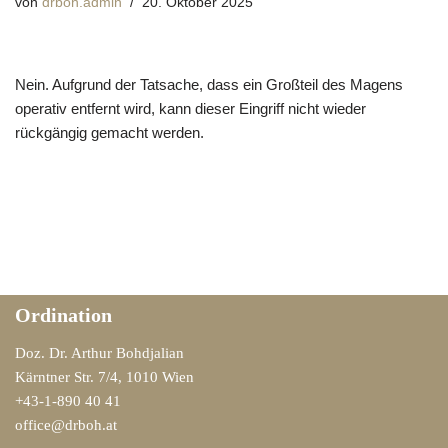
von
drboh.admin
20. Oktober 2025
Nein. Aufgrund der Tatsache, dass ein Großteil des Magens
operativ entfernt wird, kann dieser Eingriff nicht wieder
rückgängig gemacht werden.
Ordination
Doz. Dr. Arthur Bohdjalian
Kärntner Str. 7/4, 1010 Wien
+43-1-890 40 41
office@drboh.at