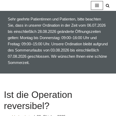
Z
Sehr geehrte Patientinnen und Patienten, bitte beachten
u
Sie, dass in unserer Ordination in der Zeit vom 06.07.2026
m
bis einschließlich 28.08.2026 geänderte Öffnungszeiten
I
gelten: Montag bis Donnerstag: 09:00–16:00 Uhr und
n
Freitag: 09:00–15:00 Uhr. Unsere Ordination bleibt aufgrund
h
des Sommerurlaubs von 03.08.2026 bis einschließlich
a
07.08.2026 geschlossen. Wir wünschen Ihnen eine schöne
l
Sommerzeit.
t
s
p
r
i
Ist die Operation
n
g
reversibel?
e
n