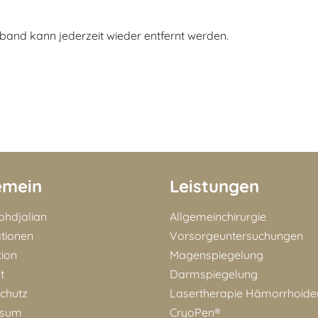
and kann jederzeit wieder entfernt werden.
emein
Leistungen
Bohdjalian
Allgemeinchirurgie
ationen
Vorsorgeuntersuchungen
tion
Magenspiegelung
t
Darmspiegelung
chutz
Lasertherapie Hämorrhoide
ssum
CryoPen®