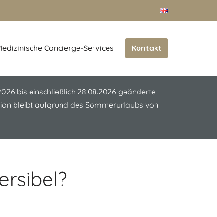
Kontakt
edizinische Concierge-Services
.2026 bis einschließlich 28.08.2026 geänderte
ation bleibt aufgrund des Sommerurlaubs von
ersibel?