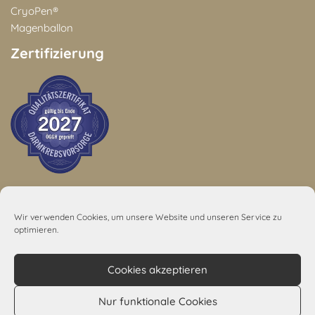
CryoPen®
Magenballon
Zertifizierung
Wir verwenden Cookies, um unsere Website und unseren Service zu
5,0
optimieren.
48 Rezensionen
Cookies akzeptieren
Hinweis: Keine Kassen
Nur funktionale Cookies
Mitglied der Österreichischen Gesellschaft für Chirurgie (ÖGC).