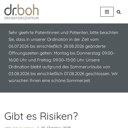
Z
u
m
Sehr geehrte Patientinnen und Patienten, bitte beachten
I
Sie, dass in unserer Ordination in der Zeit vom
n
06.07.2026 bis einschließlich 28.08.2026 geänderte
h
Öffnungszeiten gelten: Montag bis Donnerstag: 09:00–
a
16:00 Uhr und Freitag: 09:00–15:00 Uhr. Unsere
l
Ordination bleibt aufgrund des Sommerurlaubs von
t
03.08.2026 bis einschließlich 07.08.2026 geschlossen. Wir
s
wünschen Ihnen eine schöne Sommerzeit.
p
r
i
n
g
Gibt es Risiken?
e
n
von
drboh.admin
20. Oktober 2025