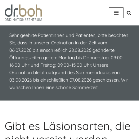
Z
u
m
Sehr geehrte Patientinnen und Patienten, bitte beachten
I
Sie, dass in unserer Ordination in der Zeit vom
n
06.07.2026 bis einschließlich 28.08.2026 geänderte
h
Öffnungszeiten gelten: Montag bis Donnerstag: 09:00–
a
16:00 Uhr und Freitag: 09:00–15:00 Uhr. Unsere
l
Ordination bleibt aufgrund des Sommerurlaubs von
t
03.08.2026 bis einschließlich 07.08.2026 geschlossen. Wir
s
wünschen Ihnen eine schöne Sommerzeit.
p
r
i
n
g
Gibt es Läsionsarten, die
e
n